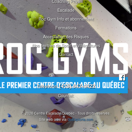
Coaching Privé
Escalade
Roc Gym Info et abonnement
Formations
Acceptation des Risques
Nos centres de Sport et Villégiatures
Contact
(418) 647-4422
Téléphone:
Courriel:
© 2026 Centre Escalade Quebec - Tous droits réservés.
Site web créé via
GoExploria.com